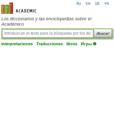
RU
EN
DE
FR
es-academic.com
Los diccionarios y las enciclopedias sobre el
Académico
¡Buscar!
interpretaciones
Traducciones
libros
Игры ⚽